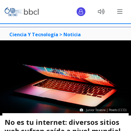
Ciencia Y Tecnología >
Noticia
Junior Teixeira | Pexels (CCO)
No es tu internet: diversos sitios
web sufren caída a nivel mundial