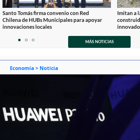
Santo Tomás firma convenio con Red
Imitan a 
Chilena de HUBs Municipales para apoyar
construi
innovaciones locales
innovador
Item
1
MÁS NOTICIAS
item
item
item
of
0
1
2
3
Economía
> Noticia