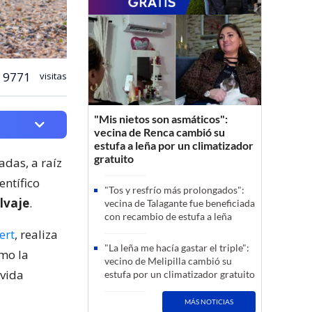
9771
visitas
"Mis nietos son asmáticos":
vecina de Renca cambió su
estufa a leña por un climatizador
gratuito
adas, a raíz
entífico
"Tos y resfrío más prolongados":
lvaje
.
vecina de Talagante fue beneficiada
con recambio de estufa a leña
ert
, realiza
"La leña me hacía gastar el triple":
omo la
vecino de Melipilla cambió su
 vida
estufa por un climatizador gratuito
MÁS NOTICIAS