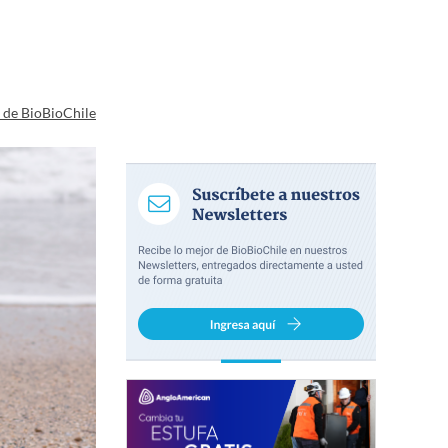
a de BioBioChile