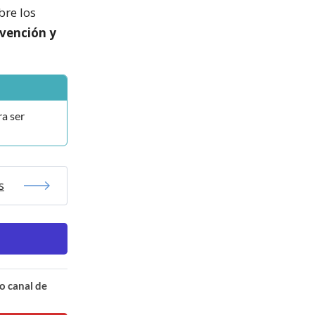
bre los
vención y
ra ser
s
o canal de