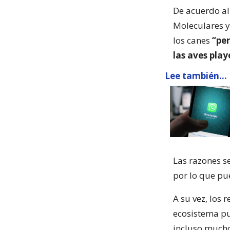
De acuerdo a
Moleculares y 
los canes
“per
las aves pla
Lee también...
Las razones s
por lo que pue
A su vez, los 
ecosistema p
incluso mucho