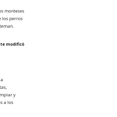
tos monteses
 los perros
ateman.
nte modificó
la
tas,
impiar y
s a los