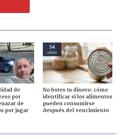
54
visitas
tidad de
No botes tu dinero: cómo
reso por
identificar si los alimentos
enazar de
pueden consumirse
s por jugar
después del vencimiento