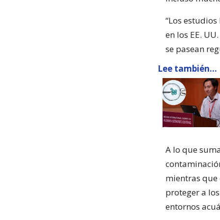
“Los estudios
en los EE. UU
se pasean reg
Lee también...
A lo que suma
contaminación 
mientras que 
proteger a lo
entornos acuá