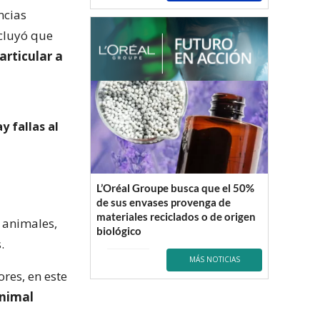
ncias
ncluyó que
articular a
y fallas al
L’Oréal Groupe busca que el 50%
de sus envases provenga de
materiales reciclados o de origen
 animales,
biológico
.
MÁS NOTICIAS
ores, en este
nimal