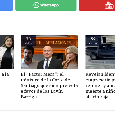
73
59
visitas
visitas
 a la
El "Factor Mera": el
Revelan iden
o
ministro de la Corte de
empresario p
Santiago que siempre vota
retener y am
a favor de los Lavín-
muerte a niño
Barriga
al "rin raja"