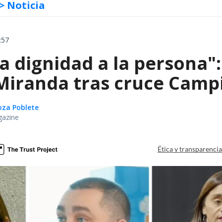
> Noticia
:57
ta dignidad a la persona"
iranda tras cruce Campil
oza Poblete
gazine
Ética y transparenci