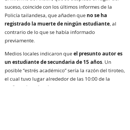
suceso, coincide con los últimos informes de la
Policía tailandesa, que añaden que
no se ha
registrado la muerte de ningún estudiante
, al
contrario de lo que se había informado
previamente.
Medios locales indicaron que
el presunto autor es
un estudiante de secundaria de 15 años
. Un
posible “estrés académico” sería la razón del tiroteo,
el cual tuvo lugar alrededor de las 10:00 de la
mañana, hora local.
Las autoridades indicaron que el sospechoso se
encontraba dentro de la sala de computadores del
colegio, identificado por medios locales como la
Escuela Debsirin Nonthaburi,
situada unos 15