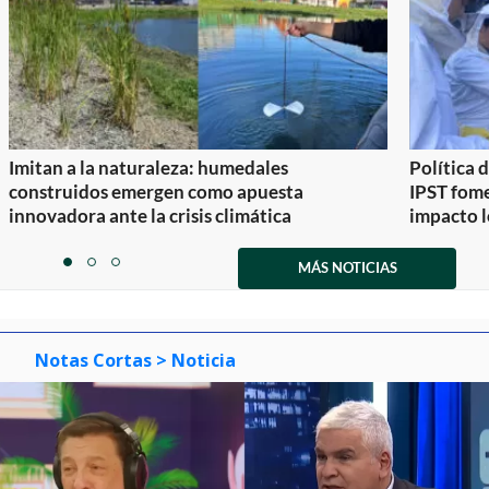
Imitan a la naturaleza: humedales
Política 
construidos emergen como apuesta
IPST fom
innovadora ante la crisis climática
impacto l
Item
1
MÁS NOTICIAS
item
item
item
of
0
1
2
3
Notas Cortas
> Noticia