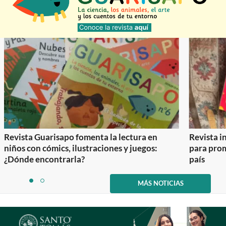
Revista Guarisapo fomenta la lectura en
Revista in
niños con cómics, ilustraciones y juegos:
para prom
¿Dónde encontrarla?
país
Item
1
MÁS NOTICIAS
item
item
of
0
1
2