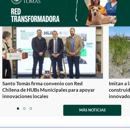
Santo Tomás firma convenio con Red
Imitan a 
Chilena de HUBs Municipales para apoyar
construi
innovaciones locales
innovador
Item
1
MÁS NOTICIAS
item
item
item
of
0
1
2
3