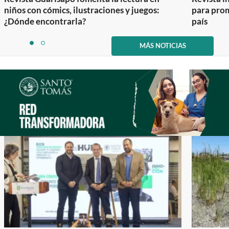
niños con cómics, ilustraciones y juegos:
para prom
¿Dónde encontrarla?
país
Item
1
MÁS NOTICIAS
item
item
of
0
1
2