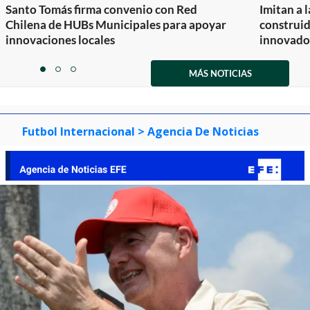
Santo Tomás firma convenio con Red
Imitan a 
Chilena de HUBs Municipales para apoyar
construi
innovaciones locales
innovador
Item
1
MÁS NOTICIAS
item
item
item
of
0
1
2
3
Futbol Internacional
> Agencia De Noticias