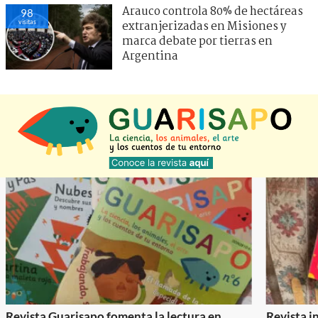
Arauco controla 80% de hectáreas
98
visitas
extranjerizadas en Misiones y
marca debate por tierras en
Argentina
Revista Guarisapo fomenta la lectura en
Revista in