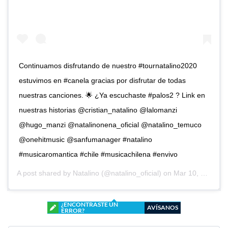
Continuamos disfrutando de nuestro #tournatalino2020
estuvimos en #canela gracias por disfrutar de todas
nuestras canciones. 🌟 ¿Ya escuchaste #palos2 ? Link en
nuestras historias @cristian_natalino @lalomanzi
@hugo_manzi @natalinonena_oficial @natalino_temuco
@onehitmusic @sanfumanager #natalino
#musicaromantica #chile #musicachilena #envivo
A post shared by
Natalino
(@natalino_oficial) on
Mar 10, 2020 at 6:18pm PDT
¿ENCONTRASTE UN
AVÍSANOS
ERROR?