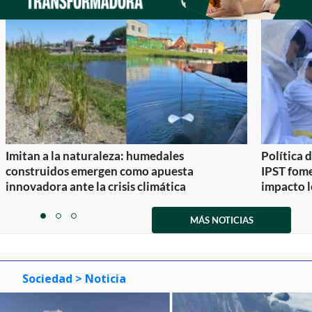
Imitan a la naturaleza: humedales
Política 
construidos emergen como apuesta
IPST fom
innovadora ante la crisis climática
impacto l
Item
1
MÁS NOTICIAS
item
item
item
of
0
1
2
3
Sociedad
> Noticia