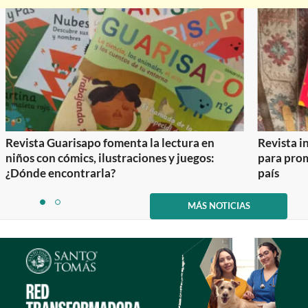
Revista Guarisapo fomenta la lectura en
Revista in
niños con cómics, ilustraciones y juegos:
para prom
¿Dónde encontrarla?
país
Item
1
MÁS NOTICIAS
item
item
of
0
1
2