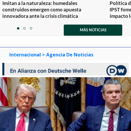
Imitan a la naturaleza: humedales
Política 
construidos emergen como apuesta
IPST fom
innovadora ante la crisis climática
impacto l
Item
1
MÁS NOTICIAS
item
item
item
of
0
1
2
3
Internacional
> Agencia De Noticias