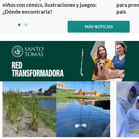
niños con cómics, ilustraciones y juegos:
para prom
¿Dónde encontrarla?
país
Item
1
MÁS NOTICIAS
item
item
of
0
1
2