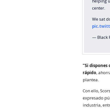
helping u
center.
We sat d
pic.twi
— Black F
“Si dispones
rápido
, ahor
plantea.
Con ello, Sco
expresado públ
industria, ent