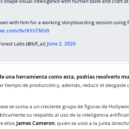
s shape visual intelligence with human taste and craft at
own with him for a working storyboarding session using 
tter.com/0vIXYsTMV0
orest Labs (@bfl_ai)
June 2, 2026
 de una herramienta como esta, podrías resolverlo 
rar tiempo de producción y, además, reducir el desgaste 
rsese se suma a un creciente grupo de figuras de Hollyw
icamente su respaldo al uso de la inteligencia artificial
re ellos
James Cameron
, quien se unió a la junta directi