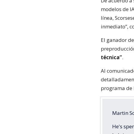
De acuerdo a 
modelos de IA
línea, Scorses
inmediato”, c
El ganador de
preproducció
técnica”
.
Al comunicado
detalladament
programa de I
Martin Sc
He's spen