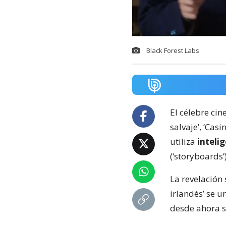
Black Forest Labs
El célebre ci
salvaje’, ‘Cas
utiliza
intelig
(‘storyboards’)
La revelación 
irlandés’ se u
desde ahora 