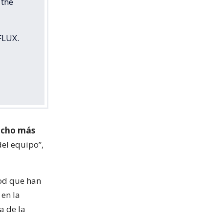
 the
FLUX.
mucho más
del equipo”,
ood que han
 en la
va de la