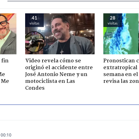
41
28
visitas
visitas
 fin
Video revela cómo se
Pronostican c
originó el accidente entre
extratropical
Me
José Antonio Neme y un
semana en el 
. Me
motociclista en Las
revisa las zo
Condes
 00:10