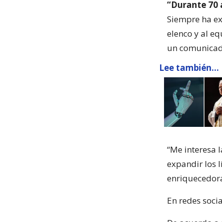
“Durante 70 a
Siempre ha ex
elenco y al eq
un comunicad
Lee también...
“Me interesa l
expandir los 
enriquecedora
En redes soci