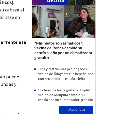
ficos).
su cabeza al
corsese en
a frente a la
"Mis nietos son asmáticos":
vecina de Renca cambió su
estufa a leña por un climatizador
gratuito
"Tos y resfrío más prolongados":
vecina de Talagante fue beneficiada
esto puede
con recambio de estufa a leña
ofundas y
"La leña me hacía gastar el triple":
vecino de Melipilla cambió su
estufa por un climatizador gratuito
MÁS NOTICIAS