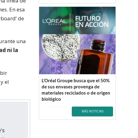
una línea de
es. En esa
ryboard’ de
durante una
ad ni la
bir
L’Oréal Groupe busca que el 50%
y el
de sus envases provenga de
materiales reciclados o de origen
biológico
MÁS NOTICIAS
's