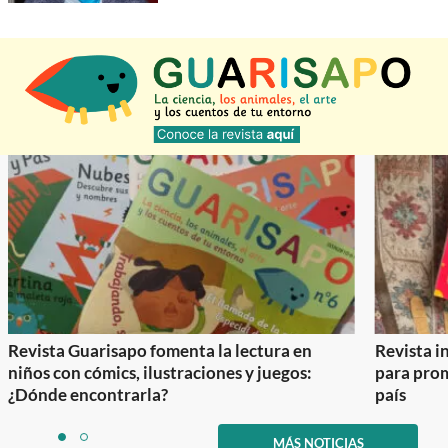
Revista Guarisapo fomenta la lectura en
Revista in
niños con cómics, ilustraciones y juegos:
para prom
¿Dónde encontrarla?
país
Item
1
MÁS NOTICIAS