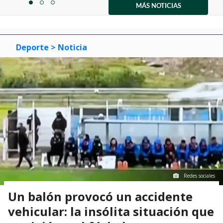
1
MÁS NOTICIAS
item
item
item
of
0
1
2
3
Deporte
> Noticia
Redes sociales
Un balón provocó un accidente
vehicular: la insólita situación que