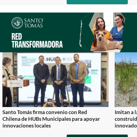
item
item
of
0
1
2
Santo Tomás firma convenio con Red
Imitan a 
Chilena de HUBs Municipales para apoyar
construi
innovaciones locales
innovador
Item