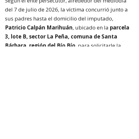
Según el ente persecutor, alrededor del mediodía
del 7 de julio de 2026, la víctima concurrió junto a
sus padres hasta el domicilio del imputado,
Patricio Calpán Marihuán
, ubicado en la
parcela
3, lote B, sector La Peña, comuna de Santa
Bárbara, región del Bío Bío
, para solicitarle la
devolución de una motosierra que le habían
prestado.
El imputado aceptó entregar la especie,
bajo la
condición de que la víctima se quedara a
conversar a solas con él.
Lo que fue aceptado por
la joven.
Tras entregar la motosierra a los padres, el
imputado procedió a
suministrar drogas a la
víctima para retenerla en contra de su voluntad.