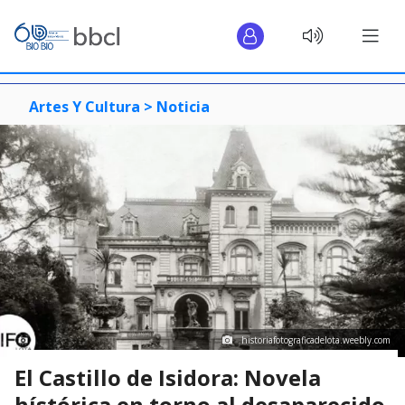
Artes Y Cultura >
Noticia
historiafotograficadelota.weebly.com
El Castillo de Isidora: Novela
hístórica en torno al desaparecido