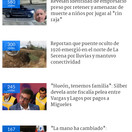
Revelan identidad de empresario
580
visitas
preso por retener y amenazar de
muerte a niños por jugar al "rin
raja"
Reportan que puente oculto de
300
visitas
1926 emergió en el norte de La
Serena por lluvias y mantuvo
conectividad
"Hueón, tenemos familia": Silber
245
visitas
devela ante fiscalía pelea entre
Vargas y Lagos por pagos a
Migueles
"La mano ha cambiado":
167