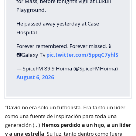
for Mass, before tonight’s vigil at Lukuli
Playground.
He passed away yesterday at Case
Hospital.
Forever remembered. Forever missed. 🕯️
📷Galaxy Tv
pic.twitter.com/5ppqC7yhlS
— SpiceFM 89.9 Hoima (@SpiceFMHoima)
August 6, 2026
“David no era sólo un futbolista. Era tanto un líder
como una fuente de inspiración para toda una
generación (…)
Hemos perdido a un hijo, a un líder
y a una estrella
. Su luz, tanto dentro como fuera