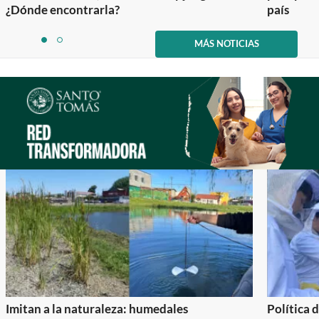
¿Dónde encontrarla?
país
Item
1
MÁS NOTICIAS
item
item
of
0
1
2
Imitan a la naturaleza: humedales
Política 