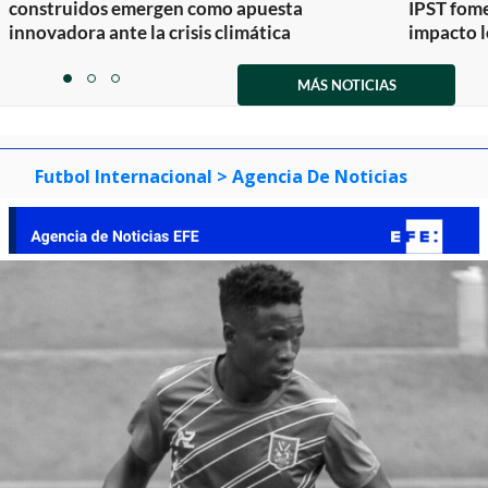
construidos emergen como apuesta
IPST fom
innovadora ante la crisis climática
impacto l
Item
1
MÁS NOTICIAS
item
item
item
of
0
1
2
3
Futbol Internacional
> Agencia De Noticias