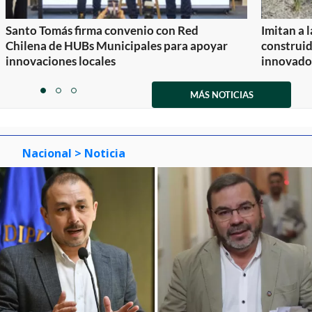
Santo Tomás firma convenio con Red
Imitan a 
Chilena de HUBs Municipales para apoyar
construi
innovaciones locales
innovador
Item
1
MÁS NOTICIAS
item
item
item
of
0
1
2
3
Nacional
> Noticia