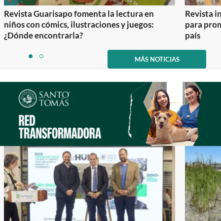
Revista Guarisapo fomenta la lectura en
Revista in
niños con cómics, ilustraciones y juegos:
para prom
¿Dónde encontrarla?
país
Item
1
MÁS NOTICIAS
item
item
of
0
1
2