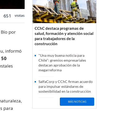
651
visitas
CChC destaca programas de
 Bío por
salud, formación y atención social
para trabajadores de la
construcción
eu, informó
"Una muy buena noticia para
o
50
Chile": gremios empresariales
estales
destacan aprobación de la
megarreforma
SalfaCorp y CChC firman acuerdo
para impulsar estándares de
sostenibilidad en la construcción
naturaleza,
MÁS NOTICIAS
as para