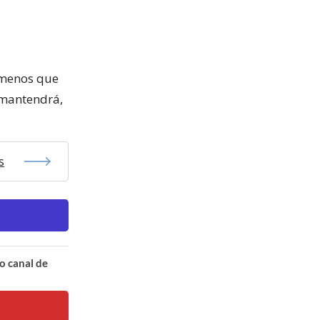
 menos que
 mantendrá,
s
o canal de