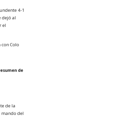
tundente 4-1
 dejó al
 el
n con Colo
 resumen de
te de la
al mando del