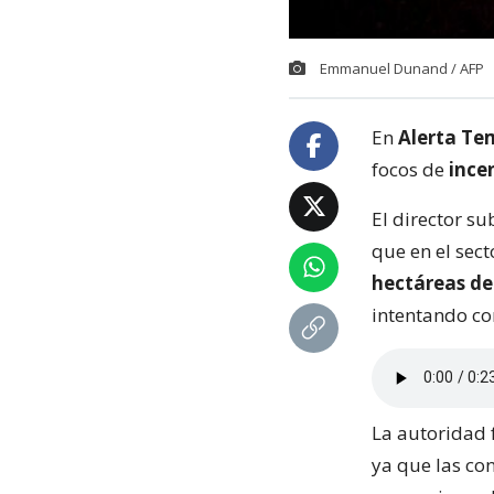
Emmanuel Dunand / AFP
En
Alerta Te
focos de
incen
El director s
que en el sec
hectáreas de
intentando co
La autoridad 
ya que las co