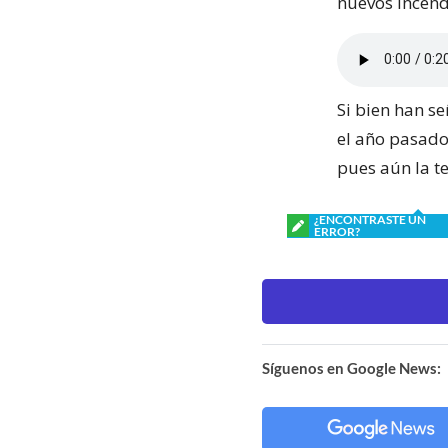
nuevos incend
Si bien han s
el año pasado
pues aún la t
¿ENCONTRASTE UN
ERROR?
Síguenos en Google News: