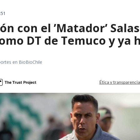
:51
ón con el ’Matador’ Sala
como DT de Temuco y ya h
portes en BioBioChile
Ética y transparenci