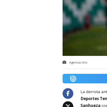
Agencia Uno
La derrota an
Deportes Te
Sanhueza
co