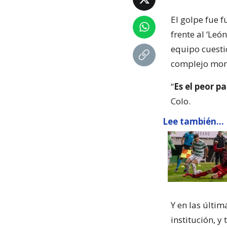
El golpe fue 
frente al ‘Le
equipo cuesti
complejo mo
“
Es el peor p
Colo.
Lee también...
Y en las últim
institución, y