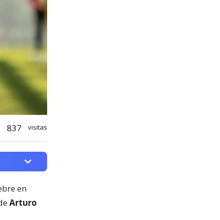
837
visitas
ebre en
 de
Arturo