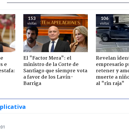
153
106
visitas
visitas
de
El "Factor Mera": el
Revelan iden
s e
ministro de la Corte de
empresario p
estafa:
Santiago que siempre vota
retener y am
a favor de los Lavín-
muerte a niño
Barriga
al "rin raja"
plicativa
:01