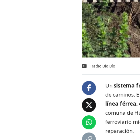
Radio Bío Bío
Un
sistema f
de caminos. E
línea férrea,
comuna de Hua
ferroviario m
reparación.