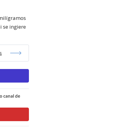
 milígramos
i se ingiere
s
o canal de