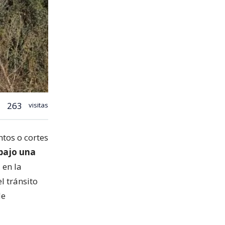
263
visitas
tos o cortes
 bajo una
 en la
l tránsito
de