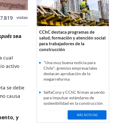
7.819
visitas
CChC destaca programas de
espués
sea
salud, formación y atención social
para trabajadores de la
construcción
a cual
"Una muy buena noticia para
io activo
Chile": gremios empresariales
destacan aprobación de la
megarreforma
eta se debe
SalfaCorp y CChC firman acuerdo
 no causa
para impulsar estándares de
sostenibilidad en la construcción
MÁS NOTICIAS
mento, y