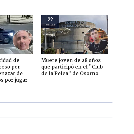
99
visitas
tidad de
Muere joven de 28 años
reso por
que participó en el "Club
enazar de
de la Pelea" de Osorno
s por jugar