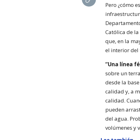
Pero ¿cómo es
infraestructu
Departamento 
Católica de l
que, en la may
el interior de
“Una línea f
sobre un terr
desde la base 
calidad y, a 
calidad. Cuan
pueden arrast
del agua. Pro
volúmenes y v