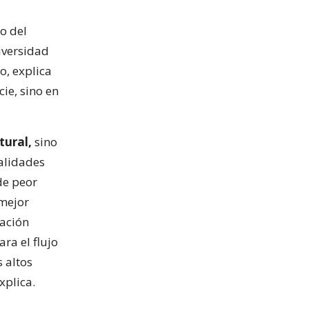
o del
iversidad
o, explica
ie, sino en
tural,
sino
calidades
de peor
 mejor
ración
ra el flujo
 altos
xplica.