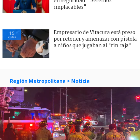
en seguridad: "Seremos
implacables"
Empresario de Vitacura está preso
15
visitas
por retener y amenazar con pistola
a niños que jugaban al "rin raja"
Región Metropolitana
> Noticia