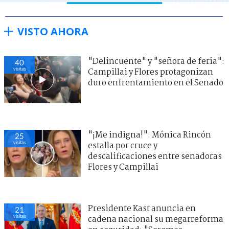
VISTO AHORA
"Delincuente" y "señora de feria":
40
visitas
Campillai y Flores protagonizan
duro enfrentamiento en el Senado
"¡Me indigna!": Mónica Rincón
25
visitas
estalla por cruce y
descalificaciones entre senadoras
Flores y Campillai
Presidente Kast anuncia en
21
visitas
cadena nacional su megarreforma