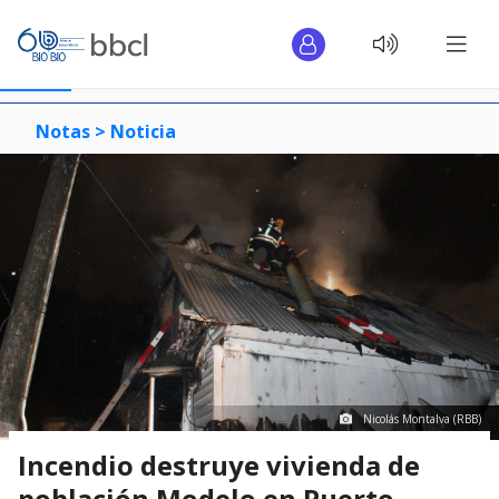
Notas >
Noticia
Nicolás Montalva (RBB)
Incendio destruye vivienda de
población Modelo en Puerto