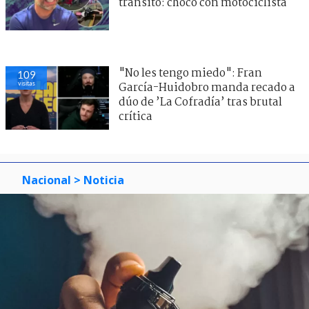
tránsito: chocó con motociclista
"No les tengo miedo": Fran
109
visitas
García-Huidobro manda recado a
dúo de ’La Cofradía’ tras brutal
crítica
Nacional
> Noticia