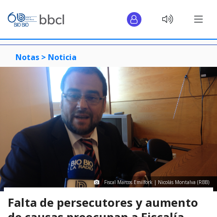
Notas >
Noticia
Fiscal Marcos Emilfork | Nicolás Montalva (RBB)
Falta de persecutores y aumento
de causas preocupan a Fiscalía