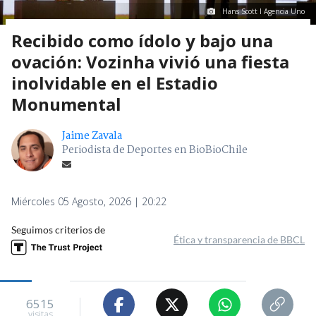
Hans Scott I Agencia Uno
Recibido como ídolo y bajo una
ovación: Vozinha vivió una fiesta
inolvidable en el Estadio
Monumental
Jaime Zavala
Periodista de Deportes en BioBioChile
Miércoles 05 Agosto, 2026 | 20:22
Seguimos criterios de
Ética y transparencia de BBCL
6515
visitas