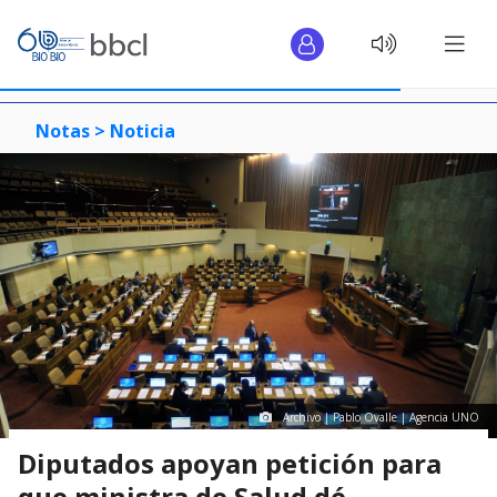
Notas >
Noticia
Archivo | Pablo Ovalle | Agencia UNO
Diputados apoyan petición para
que ministra de Salud dé