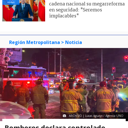
visitas
cadena nacional su megarreforma
en seguridad: "Seremos
implacables"
Región Metropolitana
> Noticia
ARCHIVO | Lucas Aguayo / Agencia UNO
Bomberos declara controlado