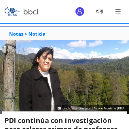
Notas >
Noticia
Paola Vega Quezada | Nicolás Montalva (RBB)
PDI continúa con investigación
para aclarar crimen de profesora