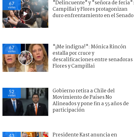
"Delincuente" y "señora de feria":
67
visitas
Campillai y Flores protagonizan
duro enfrentamiento en el Senado
"¡Me indigna!": Mónica Rincón
67
visitas
estalla por cruce y
descalificaciones entre senadoras
Flores y Campillai
Gobierno retira a Chile del
52
visitas
Movimiento de Países No
Alineados y pone fin a 55 años de
participación
Presidente Kast anuncia en
43