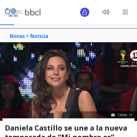
Notas >
Noticia
CANAL 13
Daniela Castillo se une a la nueva
temporada de “Mi nombre es”