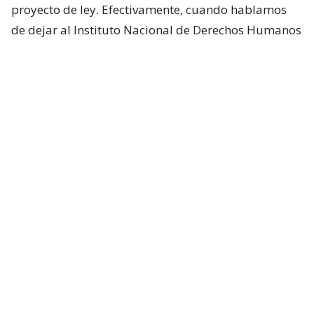
proyecto de ley. Efectivamente, cuando hablamos
de dejar al Instituto Nacional de Derechos Humanos
como un órgano consultivo,
es eliminar su facultad
de interponer querellas criminales
”, afirmó.
Según explicó el secretario de Estado, esta
atribución no estaría contemplada entre las
funciones propias de los organismos de derechos
humanos establecidas en los Principios de París ni
sería una facultad habitual en la mayoría de las
legislaciones comparadas.
Lee también...
La reforma que prepara el
gobierno para redefinir el INDH y
quitarle la facultad de querellarse