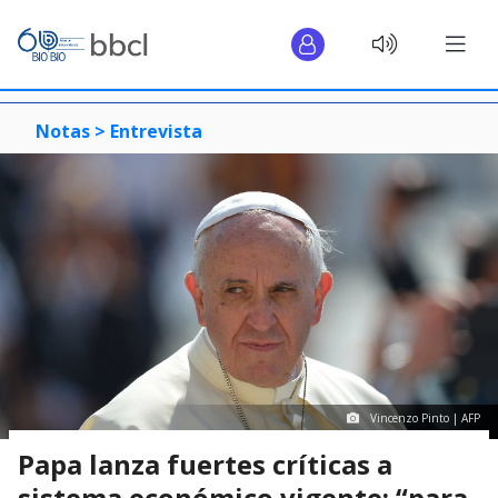
Notas >
Entrevista
Vincenzo Pinto | AFP
Papa lanza fuertes críticas a
sistema económico vigente: “para