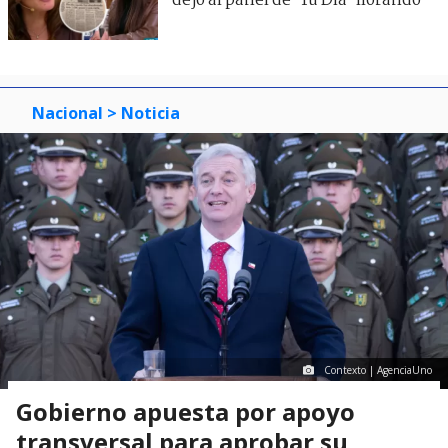
dejó al panel de ’Tu Día’ llorando
Nacional
> Noticia
Contexto | AgenciaUno
Gobierno apuesta por apoyo
transversal para aprobar su