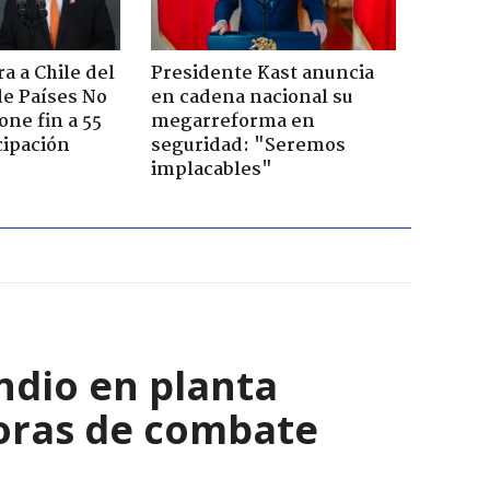
a a Chile del
Presidente Kast anuncia
e Países No
en cadena nacional su
one fin a 55
megarreforma en
cipación
seguridad: "Seremos
implacables"
ndio en planta
horas de combate