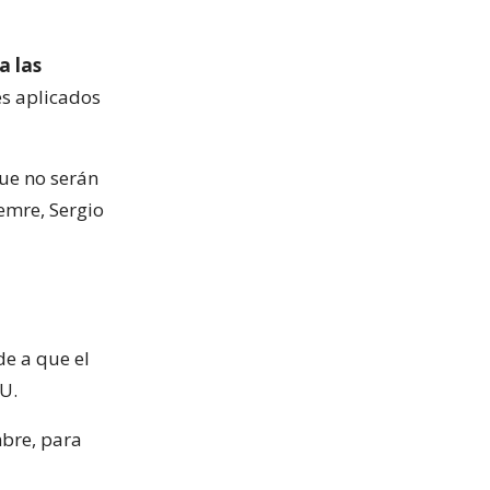
a las
es aplicados
que no serán
Demre, Sergio
de a que el
SU.
mbre, para