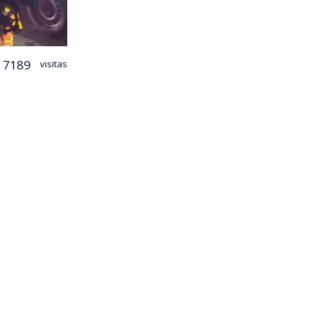
7189
visitas
cura logró
nimex
,
o comenzó
os de más de