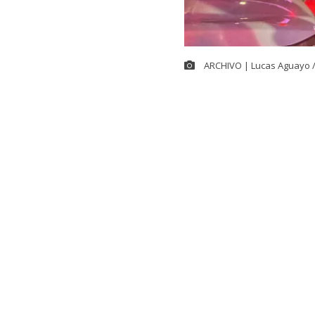
ARCHIVO | Lucas Aguayo 
Cerca de las 
controlar el
g
ubicada en la
alrededor de 
30 compañías 
El coman