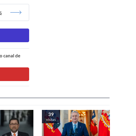
s
o canal de
39
visitas