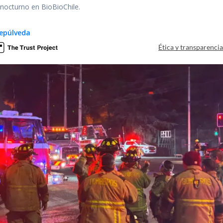
r nocturno en BioBioChile.
epúlveda
Ética y transparenci