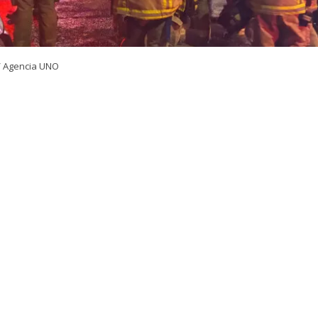
/ Agencia UNO
VER RESUMEN
24 horas desde su inicio, el Cuerpo de Bomberos de Quili
igantesco incendio declarado en la empresa química Pa
 comuna de Quilicura, Región Metropolitana. El siniestr
las 21:00 del martes y movilizó a cerca de 300 voluntari
de Bomberos de la capital.
dante del Cuerpo de Bomberos de Quilicura,
Carlos Cid
,