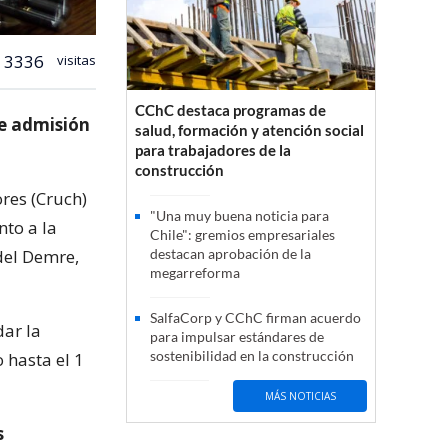
3336
visitas
CChC destaca programas de
de admisión
salud, formación y atención social
para trabajadores de la
construcción
res (Cruch)
"Una muy buena noticia para
nto a la
Chile": gremios empresariales
del Demre,
destacan aprobación de la
megarreforma
SalfaCorp y CChC firman acuerdo
dar la
para impulsar estándares de
sostenibilidad en la construcción
 hasta el 1
MÁS NOTICIAS
s