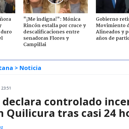
eñora
"¡Me indigna!": Mónica
Gobierno retir
y
Rincón estalla por cruce y
Movimiento d
 duro
descalificaciones entre
Alineados y p
el
senadoras Flores y
años de parti
Campillai
tana
> Noticia
 23:51
declara controlado ince
 Quilicura tras casi 24 
ez