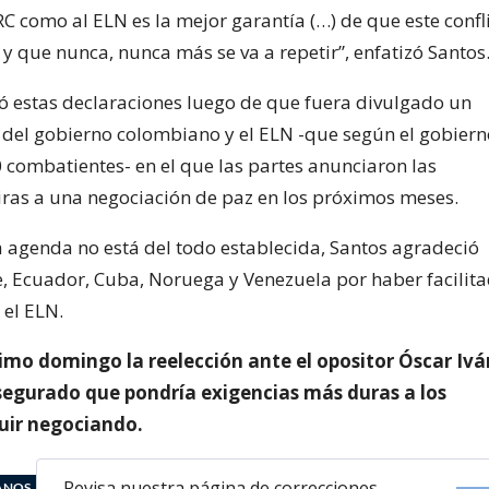
RC como al ELN es la mejor garantía (…) de que este confl
y que nunca, nunca más se va a repetir”, enfatizó Santos
 estas declaraciones luego de que fuera divulgado un
del gobierno colombiano y el ELN -que según el gobiern
 combatientes- en el que las partes anunciaron las
ras a una negociación de paz en los próximos meses.
 agenda no está del todo establecida, Santos agradeció
le, Ecuador, Cuba, Noruega y Venezuela por haber facilit
 el ELN.
imo domingo la reelección ante el opositor Óscar Ivá
segurado que pondría exigencias más duras a los
guir negociando.
Revisa nuestra página de correcciones
ANOS