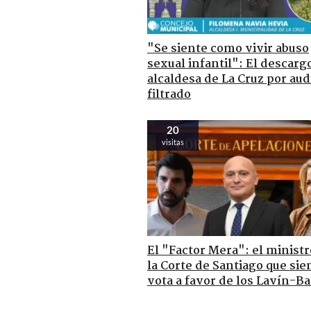
"Se siente como vivir abuso
sexual infantil": El descarg
alcaldesa de La Cruz por aud
filtrado
20
visitas
El "Factor Mera": el ministr
la Corte de Santiago que si
vota a favor de los Lavín-Ba