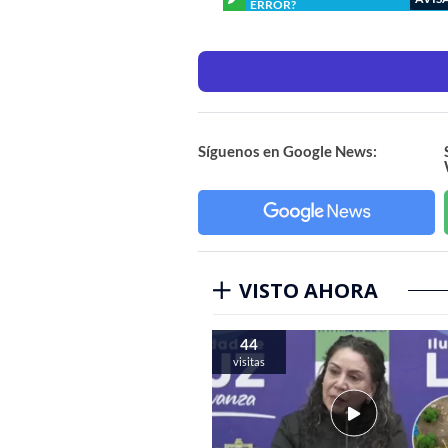
ERROR?
Síguenos en Google News:
VISTO AHORA
44
visitas