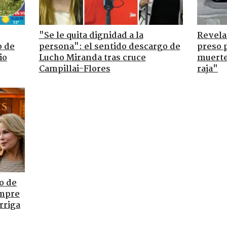
"Se le quita dignidad a la
Revela
o de
persona": el sentido descargo de
preso 
io
Lucho Miranda tras cruce
muerte 
Campillai-Flores
raja"
o de
empre
rriga