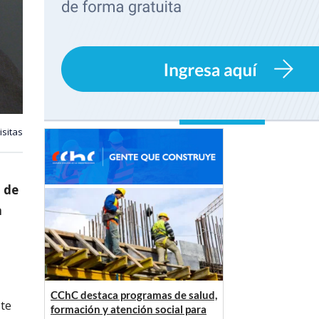
isitas
o de
a
CChC destaca programas de salud,
ste
formación y atención social para