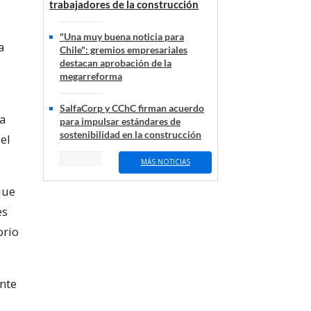
trabajadores de la construcción
"Una muy buena noticia para
a
Chile": gremios empresariales
destacan aprobación de la
megarreforma
SalfaCorp y CChC firman acuerdo
sa
para impulsar estándares de
sostenibilidad en la construcción
el
MÁS NOTICIAS
que
es
orio
nte