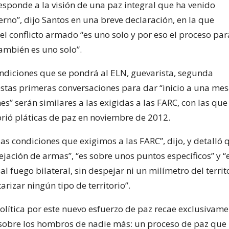
esponde a la visión de una paz integral que ha venido
no”, dijo Santos en una breve declaración, en la que
l conflicto armado “es uno solo y por eso el proceso par
 también es uno solo”.
condiciones que se pondrá al ELN, guevarista, segunda
 estas primeras conversaciones para dar “inicio a una me
s” serán similares a las exigidas a las FARC, con las que 
rió pláticas de paz en noviembre de 2012.
las condiciones que exigimos a las FARC”, dijo, y detalló 
ejación de armas”, “es sobre unos puntos específicos” y “
e al fuego bilateral, sin despejar ni un milímetro del territ
arizar ningún tipo de territorio”.
olítica por este nuevo esfuerzo de paz recae exclusivame
sobre los hombros de nadie más: un proceso de paz que