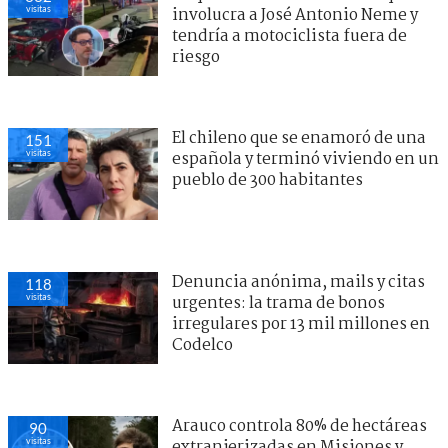
visitas
involucra a José Antonio Neme y
tendría a motociclista fuera de
riesgo
El chileno que se enamoró de una
151
visitas
española y terminó viviendo en un
pueblo de 300 habitantes
Denuncia anónima, mails y citas
118
visitas
urgentes: la trama de bonos
irregulares por 13 mil millones en
Codelco
Arauco controla 80% de hectáreas
90
visitas
extranjerizadas en Misiones y