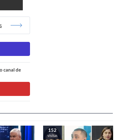
s
o canal de
152
visitas