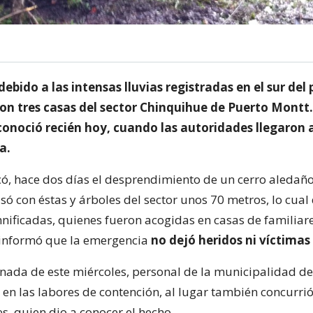
debido a las intensas lluvias registradas en el sur del 
con tres casas del sector Chinquihue de Puerto Montt.
 conoció recién hoy, cuando las autoridades llegaron 
a.
có, hace dos días el desprendimiento de un cerro aledaño
só con éstas y árboles del sector unos 70 metros, lo cual
ificadas, quienes fueron acogidas en casas de familiare
 informó que la emergencia
no dejó heridos ni víctimas 
rnada de este miércoles, personal de la municipalidad d
en las labores de contención, al lugar también concurrió
s, quien dio a conocer el hecho.