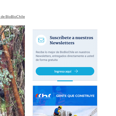
a de BioBioChile