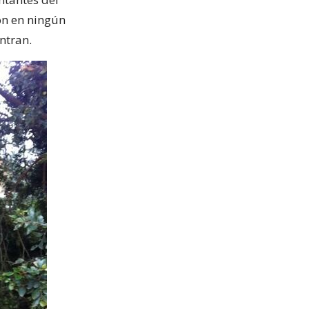
on en ningún
ntran.