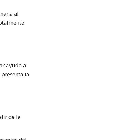
rmana al
totalmente
gar ayuda a
e presenta la
lir de la
ntantes del