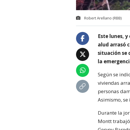
Robert Arellano (RBB)
Este lunes, y 
alud arrasó 
situación se
la emergenci
Según se indi
viviendas arra
personas damn
Asimismo, se
Durante la jo
Montt trabajó 
Gervoy Parede