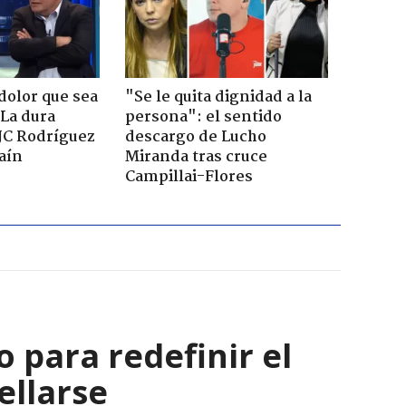
dolor que sea
"Se le quita dignidad a la
 La dura
persona": el sentido
JC Rodríguez
descargo de Lucho
raín
Miranda tras cruce
Campillai-Flores
 para redefinir el
ellarse