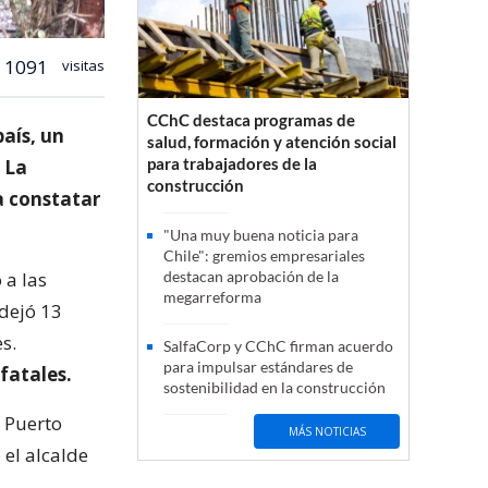
1091
visitas
CChC destaca programas de
país, un
salud, formación y atención social
para trabajadores de la
 La
construcción
a constatar
"Una muy buena noticia para
Chile": gremios empresariales
 a las
destacan aprobación de la
megarreforma
 dejó 13
s.
SalfaCorp y CChC firman acuerdo
para impulsar estándares de
fatales.
sostenibilidad en la construcción
e Puerto
MÁS NOTICIAS
 el alcalde