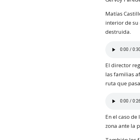
Matías Castil
interior de s
destruida.
El director r
las familias a
ruta que pasa 
En el caso de 
zona ante la 
También los f