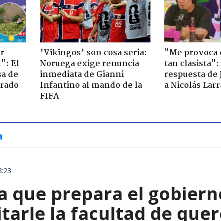
ir
’Vikingos’ son cosa seria:
"Me provoca 
": El
Noruega exige renuncia
tan clasista":
sa de
inmediata de Gianni
respuesta de 
trado
Infantino al mando de la
a Nicolás Lar
FIFA
a
8:23
 que prepara el gobierno
tarle la facultad de quer