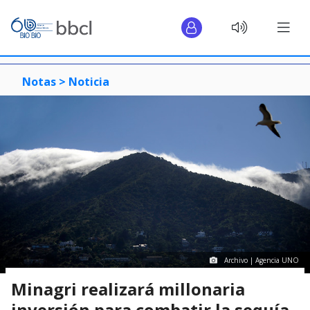
Notas >
Noticia
Archivo | Agencia UNO
Minagri realizará millonaria
inversión para combatir la sequía