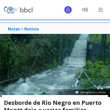
Notas >
Noticia
@diegobarria | twitter
Desborde de Río Negro en Puerto
Montt deja a varias familias