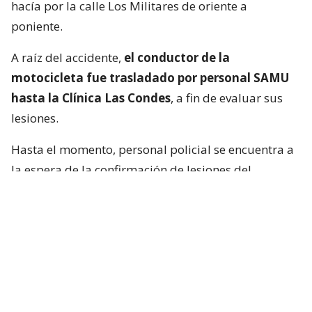
hacía por la calle Los Militares de oriente a
poniente.
A raíz del accidente,
el conductor de la
motocicleta fue trasladado por personal SAMU
hasta la Clínica Las Condes
, a fin de evaluar sus
lesiones.
Hasta el momento, personal policial se encuentra a
la espera de la confirmación de lesiones del
conductor de la motocicleta, así como las
instrucciones de fiscalía.
Francisca García-Huidobro habló con
el periodista
En medio del programa de Chilevisión,
Francisca