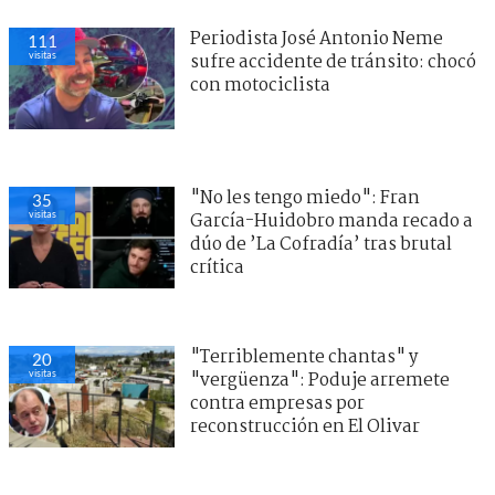
Periodista José Antonio Neme
111
visitas
sufre accidente de tránsito: chocó
con motociclista
"No les tengo miedo": Fran
35
visitas
García-Huidobro manda recado a
dúo de ’La Cofradía’ tras brutal
crítica
"Terriblemente chantas" y
20
visitas
"vergüenza": Poduje arremete
contra empresas por
reconstrucción en El Olivar