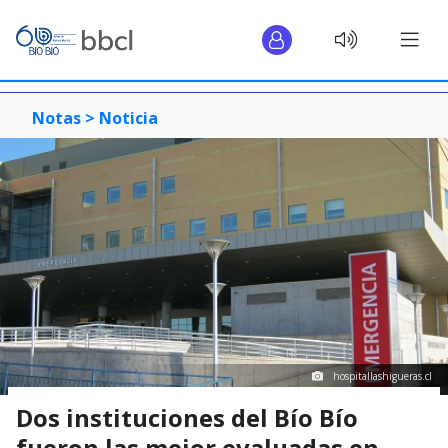
Notas >
Noticia
hospitallashigueras.cl
Dos instituciones del Bío Bío
fueron las mejor evaluadas en