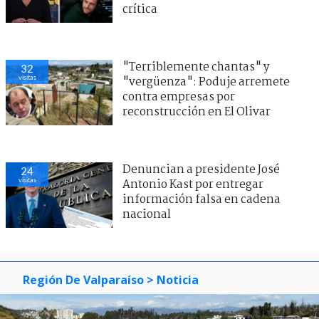
crítica
"Terriblemente chantas" y
32
visitas
"vergüenza": Poduje arremete
contra empresas por
reconstrucción en El Olivar
Denuncian a presidente José
24
visitas
Antonio Kast por entregar
información falsa en cadena
nacional
Región De Valparaíso
> Noticia