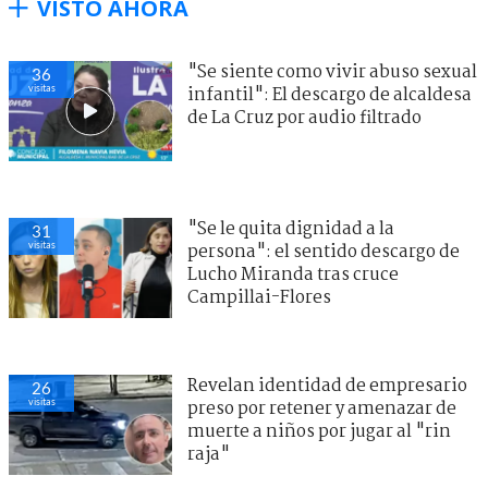
VISTO AHORA
"Se siente como vivir abuso sexual
36
visitas
infantil": El descargo de alcaldesa
de La Cruz por audio filtrado
"Se le quita dignidad a la
31
visitas
persona": el sentido descargo de
Lucho Miranda tras cruce
Campillai-Flores
Revelan identidad de empresario
26
visitas
preso por retener y amenazar de
muerte a niños por jugar al "rin
raja"