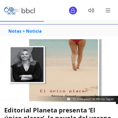
Notas >
Noticia
‘El único placer’ de Mónica Seguel
Editorial Planeta presenta ‘El
único placer’, la novela del verano