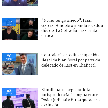
"No les tengo miedo": Fran
127
visitas
García-Huidobro manda recado a
dúo de ’La Cofradía’ tras brutal
crítica
Contraloría acredita ocupación
90
visitas
ilegal de bien fiscal por parte de
delegado de Kast en Chañaral
El millonario negocio de la
63
visitas
jurisprudencia: la pugna entre
Poder Judicial y firma que acusa
exclusión