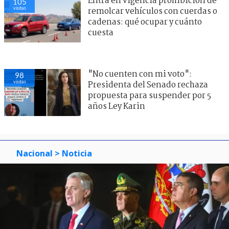
Entra en vigencia prohibición de
105
visitas
remolcar vehículos con cuerdas o
cadenas: qué ocupar y cuánto
cuesta
"No cuenten con mi voto":
98
visitas
Presidenta del Senado rechaza
propuesta para suspender por 5
años Ley Karin
Nacional
> Noticia