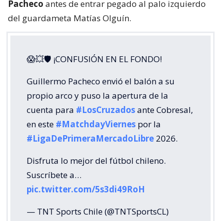
Pacheco
antes de entrar pegado al palo izquierdo
del guardameta Matías Olguín.
😱💥🛡 ¡CONFUSIÓN EN EL FONDO!
Guillermo Pacheco envió el balón a su
propio arco y puso la apertura de la
cuenta para
#LosCruzados
ante Cobresal,
en este
#MatchdayViernes
por la
#LigaDePrimeraMercadoLibre
2026.
Disfruta lo mejor del fútbol chileno.
Suscríbete a…
pic.twitter.com/5s3di49RoH
— TNT Sports Chile (@TNTSportsCL)