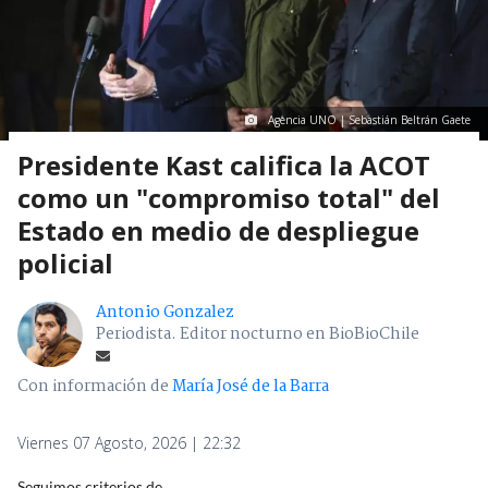
Agencia UNO | Sebastián Beltrán Gaete
Presidente Kast califica la ACOT
como un "compromiso total" del
Estado en medio de despliegue
policial
Antonio Gonzalez
Periodista. Editor nocturno en BioBioChile
Con información de
María José de la Barra
Viernes 07 Agosto, 2026 | 22:32
Seguimos criterios de