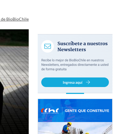
a de BioBioChile