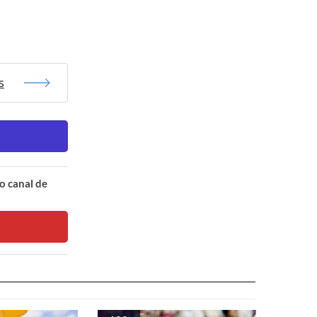
s
o canal de