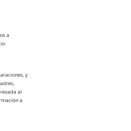
os a
io:
laraciones, y
adres,
resada al
ormación a