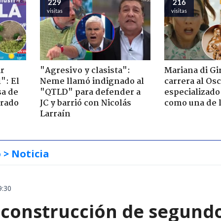
229
216
visitas
visitas
ir
"Agresivo y clasista":
Mariana di Gi
": El
Neme llamó indignado al
carrera al Os
sa de
"QTLD" para defender a
especializado
trado
JC y barrió con Nicolás
como una de l
Larraín
o
> Noticia
9:30
construcción de segund