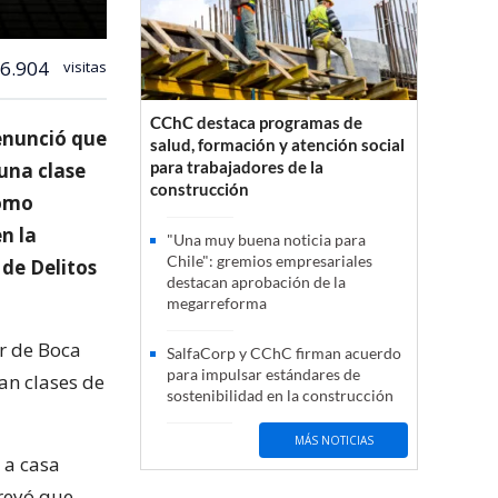
6.904
visitas
CChC destaca programas de
enunció que
salud, formación y atención social
para trabajadores de la
 una clase
construcción
como
n la
"Una muy buena noticia para
Chile": gremios empresariales
de Delitos
destacan aprobación de la
megarreforma
r de Boca
SalfaCorp y CChC firman acuerdo
para impulsar estándares de
ran clases de
sostenibilidad en la construcción
MÁS NOTICIAS
 a casa
creyó que