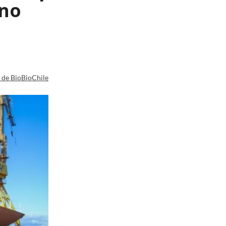
ano
a de BioBioChile