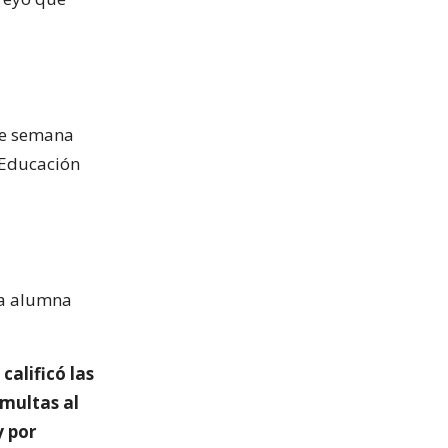
 de semana
e Educación
na alumna
calificó las
 multas al
y por