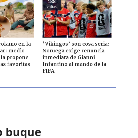
188
visitas
rolamo en la
’Vikingos’ son cosa seria:
car: medio
Noruega exige renuncia
 la propone
inmediata de Gianni
as favoritas
Infantino al mando de la
FIFA
o buque