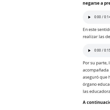
negarse a pr
En este senti
realizar las d
Por su parte, 
acompañada po
aseguró que h
órgano educac
las educadora
A continuació