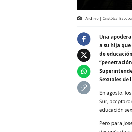
Archivo | Cristóbal Escob
Una apoderad
a su hija que
de educación
“penetración
Superintende
Sexuales de 
En agosto, lo
Sur, aceptaron
educación sex
Pero para Jose
después de par