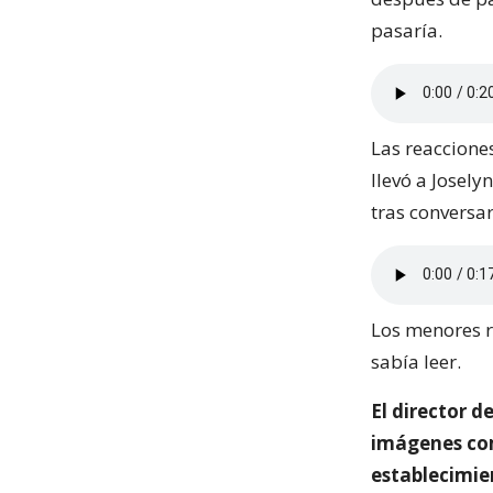
pasaría.
Las reacciones
llevó a Josel
tras conversar
Los menores r
sabía leer.
El director d
imágenes com
establecimien