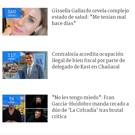
Gissella Gallardo revela complejo
160
visitas
estado de salud: "Me tenían mal
hace días"
Contraloría acredita ocupación
117
visitas
ilegal de bien fiscal por parte de
delegado de Kast en Chañaral
"No les tengo miedo": Fran
96
visitas
García-Huidobro manda recado a
dúo de ’La Cofradía’ tras brutal
crítica