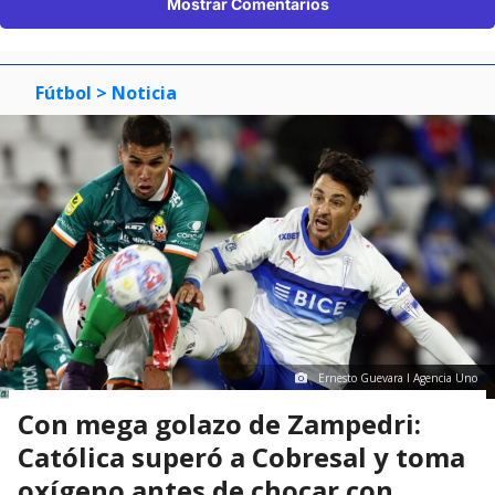
Mostrar Comentarios
Fútbol
> Noticia
Ernesto Guevara I Agencia Uno
Con mega golazo de Zampedri:
Católica superó a Cobresal y toma
oxígeno antes de chocar con