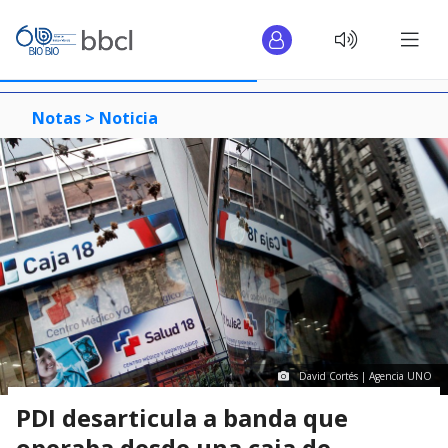
Notas >
Noticia
David Cortés | Agencia UNO
PDI desarticula a banda que
operaba desde una caja de