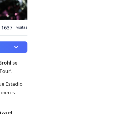
1637
visitas
Grohl
se
Tour’.
ue Estadio
oneros.
iza el