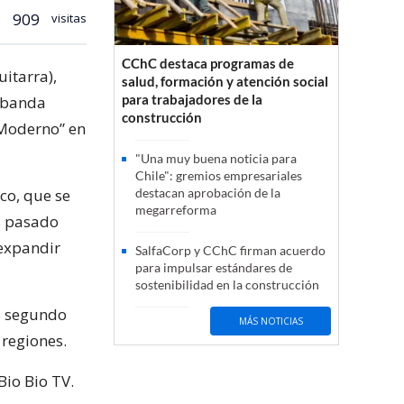
909
visitas
CChC destaca programas de
itarra),
salud, formación y atención social
para trabajadores de la
a banda
construcción
 Moderno” en
"Una muy buena noticia para
Chile": gremios empresariales
co, que se
destacan aprobación de la
megarreforma
s pasado
 expandir
SalfaCorp y CChC firman acuerdo
para impulsar estándares de
sostenibilidad en la construcción
su segundo
MÁS NOTICIAS
 regiones.
Bio Bio TV.