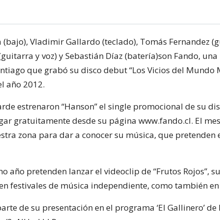
(bajo), Vladimir Gallardo (teclado), Tomás Fernandez (gu
(guitarra y voz) y Sebastián Díaz (batería)son Fando, un
ntiago que grabó su disco debut “Los Vicios del Mundo
l año 2012.
rde estrenaron “Hanson” el single promocional de su dis
gar gratuitamente desde su página www.fando.cl. El me
estra zona para dar a conocer su música, que pretenden
mo año pretenden lanzar el videoclip de “Frutos Rojos”, 
r en festivales de música independiente, como también en
rte de su presentación en el programa ‘El Gallinero’ de 