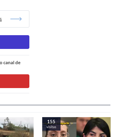
s
o canal de
155
visitas