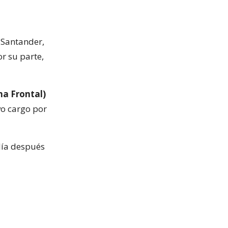
o Santander,
or su parte,
ha Frontal)
vo cargo por
 día después