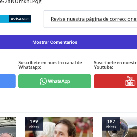
.be/2aNUmkhLPqg
Revisa nuestra página de correccione
AVÍSANOS
Mostrar Comentarios
Suscríbete en nuestro canal de
Suscríbete en nuestr
Whatsapp:
Youtube:
199
187
visitas
visitas