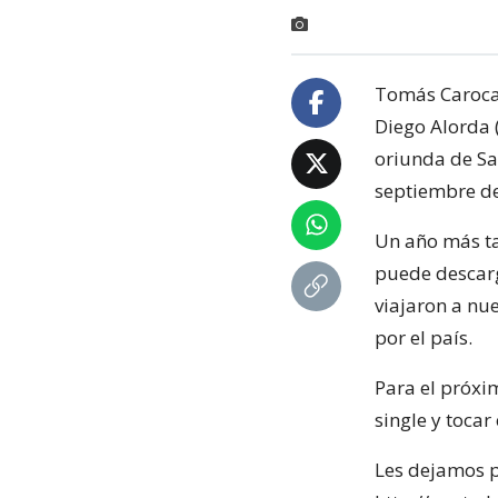
Tomás Caroca 
Diego Alorda 
oriunda de Sa
septiembre de
Un año más ta
puede descar
viajaron a nu
por el país.
Para el próxi
single y toca
Les dejamos pa