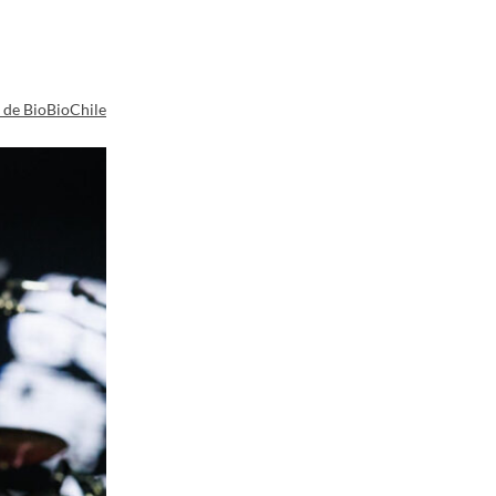
a de BioBioChile