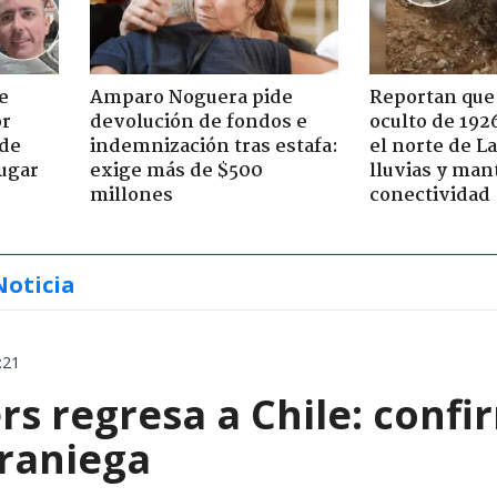
e
Amparo Noguera pide
Reportan que
or
devolución de fondos e
oculto de 192
 de
indemnización tras estafa:
el norte de L
jugar
exige más de $500
lluvias y man
millones
conectividad
Noticia
:21
rs regresa a Chile: confi
eraniega