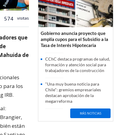
574
visitas
Gobierno anuncia proyecto que
adores que
amplía cupos para el Subsidio a la
Tasa de Interés Hipotecaria
 de
 Mahuida de
CChC destaca programas de salud,
formación y atención social para
trabajadores de la construcción
acionales
"Una muy buena noticia para
o para los
Chile": gremios empresariales
g IRB.
destacan aprobación de la
megarreforma
al:
MÁS NOTICIAS
 Brangier,
bién están
e Santiago,