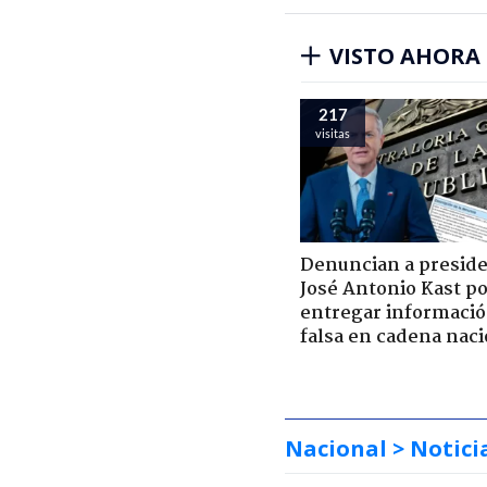
VISTO AHORA
217
visitas
Denuncian a presid
José Antonio Kast p
entregar informaci
falsa en cadena naci
Nacional
> Notici