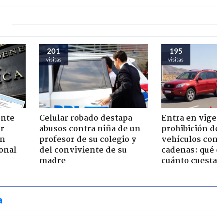
201
195
visitas
visitas
ente
Celular robado destapa
Entra en vige
or
abusos contra niña de un
prohibición d
ón
profesor de su colegio y
vehículos con
onal
del conviviente de su
cadenas: qué 
madre
cuánto cuesta
a