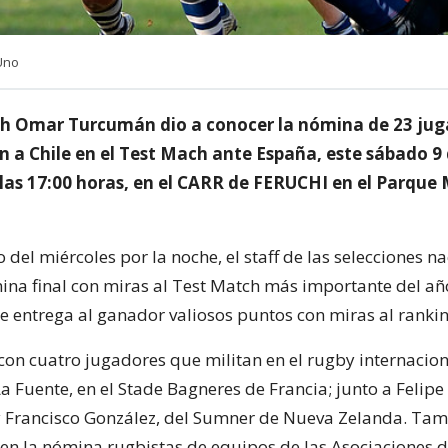
Uno
h Omar Turcumán dio a conocer la nómina de 23 jug
n a Chile en el Test Mach ante España, este sábado 9
las 17:00 horas, en el CARR de FERUCHI en el Parque
o del miércoles por la noche, el staff de las selecciones n
mina final con miras al Test Match más importante del añ
ue entrega al ganador valiosos puntos con miras al rankin
 con cuatro jugadores que militan en el rugby internacion
a Fuente, en el Stade Bagneres de Francia; junto a Felipe
 y Francisco González, del Sumner de Nueva Zelanda. Tam
en la nómina rugbistas de equipos de las Asociaciones d