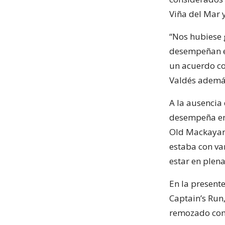
Viña del Mar 
“Nos hubiese 
desempeñan en
un acuerdo co
Valdés además
A la ausencia 
desempeña en 
Old Mackayans
estaba con va
estar en plena
En la presente
Captain’s Run
remozado com