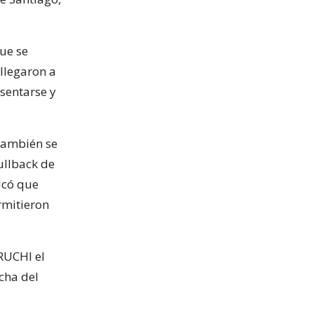
ue se
llegaron a
sentarse y
 también se
ullback de
icó que
rmitieron
ERUCHI el
cha del