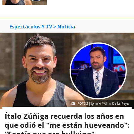
Espectáculos Y TV
> Noticia
FOTOS | Ignacio Molina De los Reyes
Ítalo Zúñiga recuerda los años en
que odió el "me están hueveando":
"Sentía que era bullying"