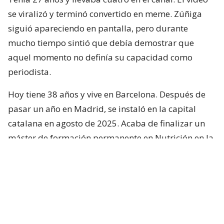
se viralizó y terminó convertido en meme. Zúñiga
siguió apareciendo en pantalla, pero durante
mucho tiempo sintió que debía demostrar que
aquel momento no definía su capacidad como
periodista.
Hoy tiene 38 años y vive en Barcelona. Después de
pasar un año en Madrid, se instaló en la capital
catalana en agosto de 2025. Acaba de finalizar un
máster de formación permanente en Nutrición en la
Actividad Física y el Deporte en la Universidad de
Barcelona y vive en el barrio de Gràcia.
“Pensé que me estaban jugando una
broma”