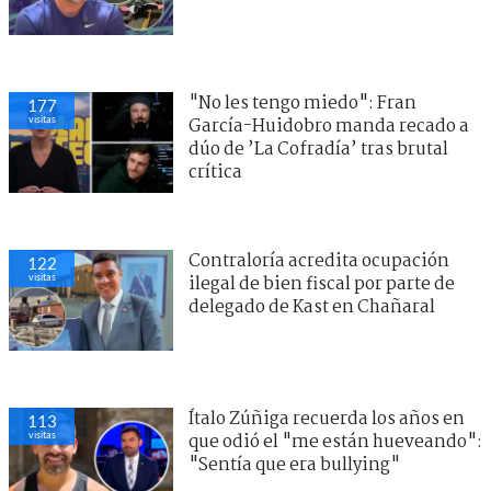
"No les tengo miedo": Fran
177
visitas
García-Huidobro manda recado a
dúo de ’La Cofradía’ tras brutal
crítica
Contraloría acredita ocupación
122
visitas
ilegal de bien fiscal por parte de
delegado de Kast en Chañaral
Ítalo Zúñiga recuerda los años en
113
visitas
que odió el "me están hueveando":
"Sentía que era bullying"