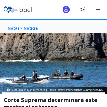
Notas >
Noticia
Búsqueda en Juan Fernández | Ricardo Torres/ComunciacionesFACh/AgenciaUNO
Corte Suprema determinará este
martes si sobresee