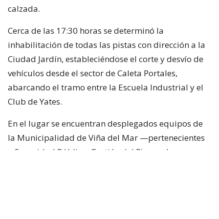
calzada.
Cerca de las 17:30 horas se determinó la
inhabilitación de todas las pistas con dirección a la
Ciudad Jardín, estableciéndose el corte y desvío de
vehículos desde el sector de Caleta Portales,
abarcando el tramo entre la Escuela Industrial y el
Club de Yates.
En el lugar se encuentran desplegados equipos de
la Municipalidad de Viña del Mar —pertenecientes
a Seguridad Pública, Gestión del Riesgo de
Desastres y Operaciones—, quienes trabajan en el
despeje y aseguramiento de la vía con apoyo de
cuatro camiones tolva, un cargador frontal y una
retroexcavadora.