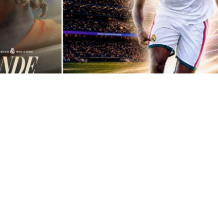
VER RESUMEN
d anunció este jueves el acuerdo con el RB Leipzig a
del internacional marfileño Yan Diomande
, que queda
ol para las próximas siete temporadas, hasta el 30 de ju
n viejo conocido de LaLiga, en la que debutó como prof