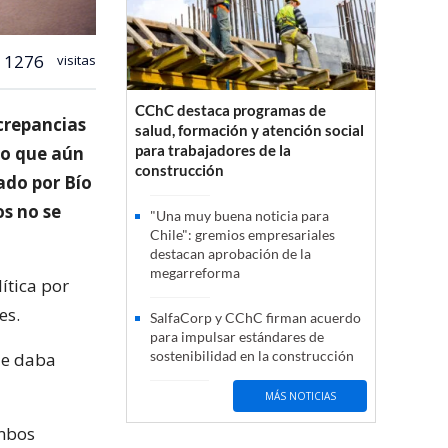
1276
visitas
CChC destaca programas de
crepancias
salud, formación y atención social
para trabajadores de la
do que aún
construcción
ado por Bío
os no se
"Una muy buena noticia para
Chile": gremios empresariales
destacan aprobación de la
megarreforma
ítica por
es.
SalfaCorp y CChC firman acuerdo
para impulsar estándares de
sostenibilidad en la construcción
ue daba
MÁS NOTICIAS
ambos