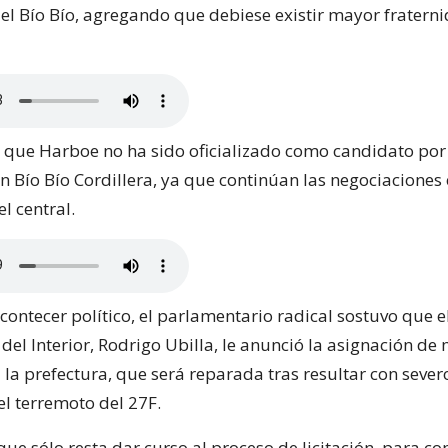
del Bío Bío, agregando que debiese existir mayor fratern
ó que Harboe no ha sido oficializado como candidato por
n Bío Bío Cordillera, ya que continúan las negociaciones 
el central.
contecer político, el parlamentario radical sostuvo que e
del Interior, Rodrigo Ubilla, le anunció la asignación de 
 la prefectura, que será reparada tras resultar con seve
el terremoto del 27F.
ue sólo resta dar curso al proceso de licitación, para c