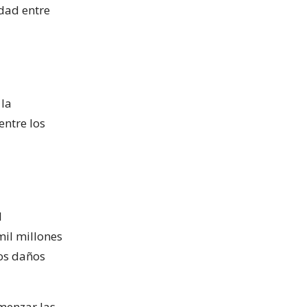
idad entre
 la
entre los
l
mil millones
ros daños
omenzar las