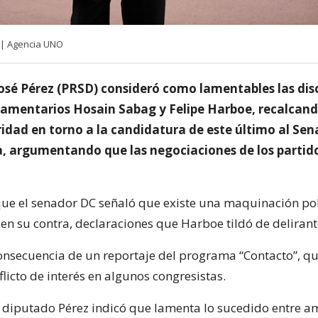
 | Agencia UNO
José Pérez (PRSD) consideró como lamentables las dis
rlamentarios Hosain Sabag y Felipe Harboe, recalcan
ridad en torno a la candidatura de este último al Sen
ra, argumentando que las negociaciones de los partid
e el senador DC señaló que existe una maquinación pol
 en su contra, declaraciones que Harboe tildó de delirant
onsecuencia de un reportaje del programa “Contacto”, q
licto de interés en algunos congresistas.
el diputado Pérez indicó que lamenta lo sucedido entre 