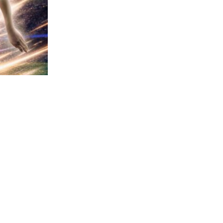
2552
visitas
lemán para
 vinculado
nio de 2033.
esional con