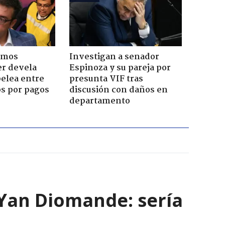
emos
Investigan a senador
er devela
Espinoza y su pareja por
pelea entre
presunta VIF tras
os por pagos
discusión con daños en
departamento
e Yan Diomande: sería