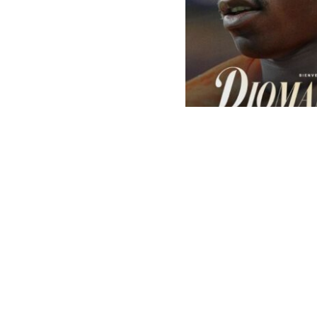
Real Madrid | Oficial
El
Real Madri
el traspaso 
al club españ
Diomande es u