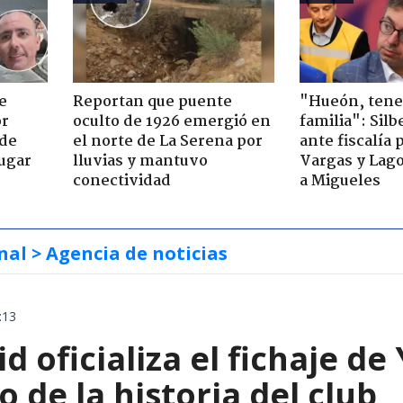
e
Reportan que puente
"Hueón, ten
or
oculto de 1926 emergió en
familia": Silb
 de
el norte de La Serena por
ante fiscalía 
jugar
lluvias y mantuvo
Vargas y Lag
conectividad
a Migueles
nal
> Agencia de noticias
:13
d oficializa el fichaje d
o de la historia del club