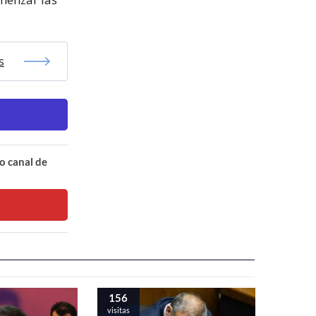
s
o canal de
156
visitas