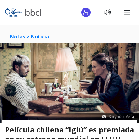
Notas >
Noticia
Storyboard Media
Película chilena “Iglú” es premiada
en su estreno mundial en EEUU