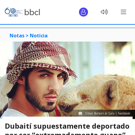
Notas >
Noticia
Omar Borkan al Gala | Facebook
Dubaití supuestamente deportado
por ser “extremadamente guapo”