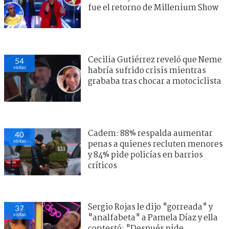
fue el retorno de Millenium Show
Cecilia Gutiérrez reveló que Neme
54
visitas
habría sufrido crisis mientras
grababa tras chocar a motociclista
Cadem: 88% respalda aumentar
40
visitas
penas a quienes recluten menores
y 84% pide policías en barrios
críticos
Sergio Rojas le dijo "gorreada" y
37
visitas
"analfabeta" a Pamela Díaz y ella
contestó: "Después pide