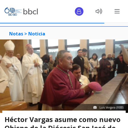
Notas >
Noticia
Luis Vergara (RBB)
Héctor Vargas asume como nuevo
Obispo de la Diócesis San José de