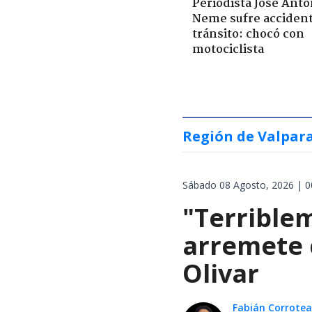
Periodista José Anto
Neme sufre acciden
tránsito: chocó con
motociclista
Región de Valpar
Sábado 08 Agosto, 2026 | 0
"Terrible
arremete 
Olivar
Fabián Corrotea