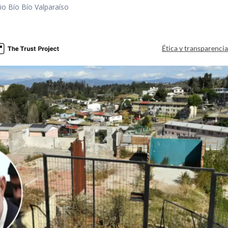
io Bío Bío Valparaíso
a
Ética y transparenci