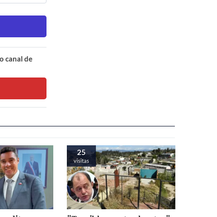
o canal de
25
visitas