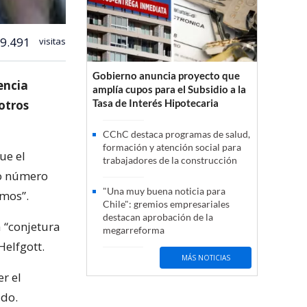
9.491
visitas
Gobierno anuncia proyecto que
encia
amplía cupos para el Subsidio a la
Tasa de Interés Hipotecaria
otros
CChC destaca programas de salud,
formación y atención social para
ue el
trabajadores de la construcción
do número
"Una muy buena noticia para
mos”.
Chile": gremios empresariales
destacan aprobación de la
 “conjetura
megarreforma
Helfgott.
MÁS NOTICIAS
r el
ado.