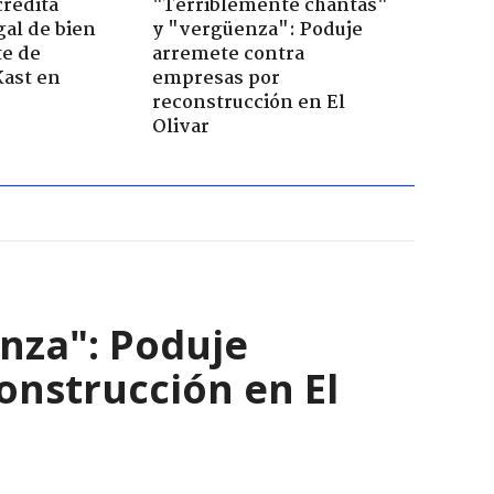
credita
"Terriblemente chantas"
gal de bien
y "vergüenza": Poduje
te de
arremete contra
Kast en
empresas por
reconstrucción en El
Olivar
nza": Poduje
nstrucción en El