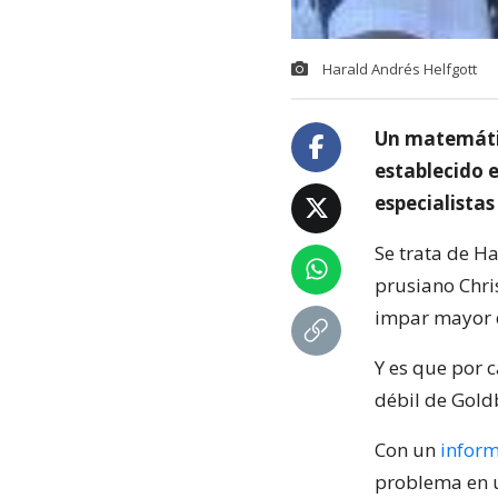
Harald Andrés Helfgott
Un matemátic
establecido 
especialistas
Se trata de H
prusiano Chri
impar mayor 
Y es que por 
débil de Goldb
Con un
inform
problema en u