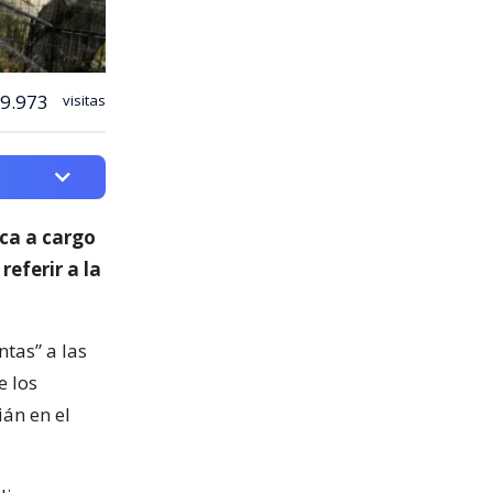
9.973
visitas
ica a cargo
 referir a la
ntas” a las
e los
ián en el