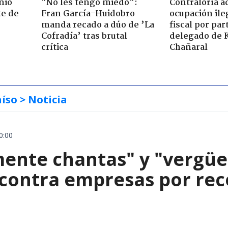
nio
"No les tengo miedo":
Contraloría a
te de
Fran García-Huidobro
ocupación ile
manda recado a dúo de ’La
fiscal por par
Cofradía’ tras brutal
delegado de 
crítica
Chañaral
aíso
> Noticia
0:00
mente chantas" y "vergüe
contra empresas por reco