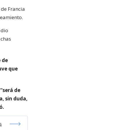
 de Francia
teamiento.
adio
uchas
e de
tuve que
“será de
a, sin duda,
ó.
s