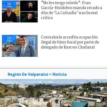
"No les tengo miedo": Fran
26
visitas
García-Huidobro manda recado a
dúo de ’La Cofradía’ tras brutal
crítica
Contraloría acredita ocupación
22
visitas
ilegal de bien fiscal por parte de
delegado de Kast en Chañaral
Región De Valparaíso
> Noticia