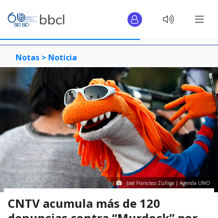
Notas >
Noticia
José Francisco Zúñiga | Agencia UNO
CNTV acumula más de 120
denuncias contra “Murdock” por