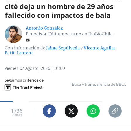
cité deja un hombre de 29 años
fallecido con impactos de bala
Antonio González
Periodista. Editor nocturno en BioBioChile.
Con información de
Jaime Sepúlveda
y
Vicente Aguilar
Petit-Laurent
Viernes 07 Agosto, 2026 | 01:00
Seguimos criterios de
Ética y transparencia de BBCL
1736
visitas