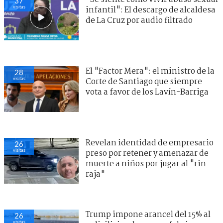
37
visitas
infantil": El descargo de alcaldesa
de La Cruz por audio filtrado
El "Factor Mera": el ministro de la
28
visitas
Corte de Santiago que siempre
vota a favor de los Lavín-Barriga
Revelan identidad de empresario
26
visitas
preso por retener y amenazar de
muerte a niños por jugar al "rin
raja"
Trump impone arancel del 15% al
26
visitas