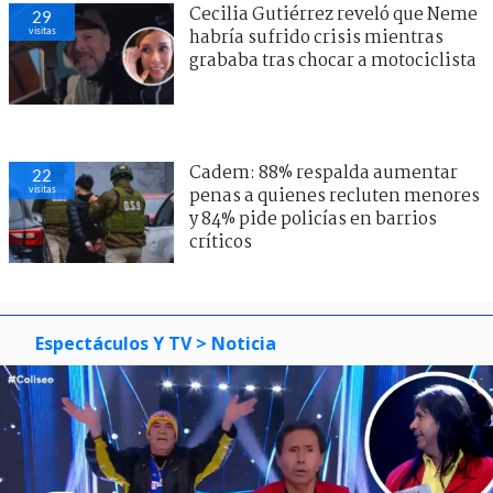
Cecilia Gutiérrez reveló que Neme
29
visitas
habría sufrido crisis mientras
grababa tras chocar a motociclista
Cadem: 88% respalda aumentar
22
visitas
penas a quienes recluten menores
y 84% pide policías en barrios
críticos
Espectáculos Y TV
> Noticia