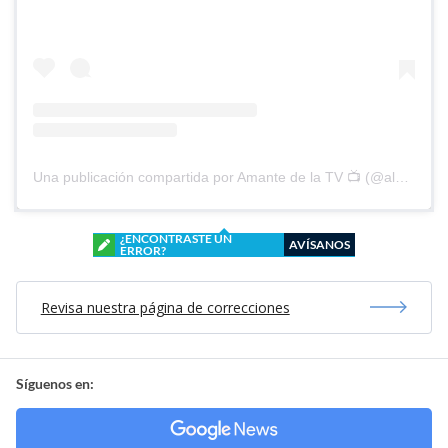
Una publicación compartida por Amante de la TV 📺 (@alguien_te_observa)
¿ENCONTRASTE UN
AVÍSANOS
ERROR?
Revisa nuestra página de correcciones
Síguenos en: