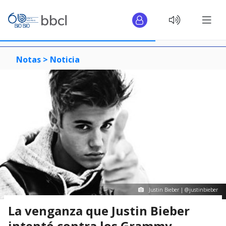
Notas >
Noticia
Justin Bieber | @justinbieber
La venganza que Justin Bieber
intentó contra los Grammy