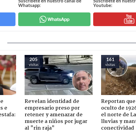
Suscríbete en nuestro canal de
Suscríbete en nuestr
Whatsapp:
Youtube:
205
161
visitas
visitas
de
Revelan identidad de
Reportan que
s e
empresario preso por
oculto de 192
estafa:
retener y amenazar de
el norte de L
muerte a niños por jugar
lluvias y man
al "rin raja"
conectividad