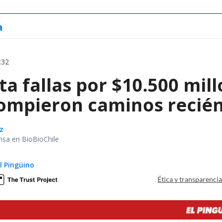
a
:32
a fallas por $10.500 mil
rompieron caminos recié
z
nsa en BioBioChile
El Pingüino
Ética y transparenci