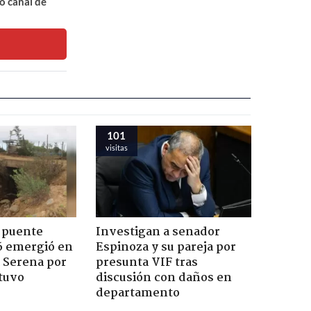
o canal de
101
visitas
 puente
Investigan a senador
6 emergió en
Espinoza y su pareja por
a Serena por
presunta VIF tras
tuvo
discusión con daños en
departamento