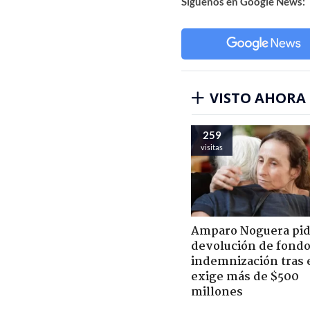
Síguenos en Google News:
VISTO AHORA
259
visitas
Amparo Noguera pi
devolución de fondo
indemnización tras 
exige más de $500
millones