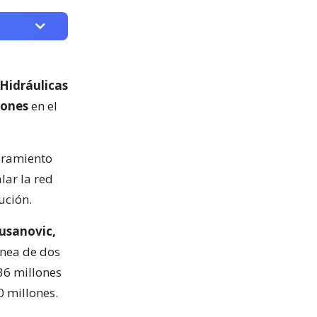
 Hidráulicas
lones
en el
oramiento
lar la red
ución.
usanovic,
ánea de dos
36 millones
0 millones.