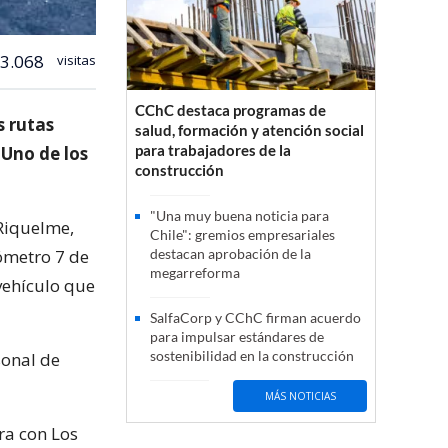
3.068
visitas
CChC destaca programas de
s rutas
salud, formación y atención social
para trabajadores de la
Uno de los
construcción
"Una muy buena noticia para
Riquelme,
Chile": gremios empresariales
ómetro 7 de
destacan aprobación de la
megarreforma
vehículo que
SalfaCorp y CChC firman acuerdo
para impulsar estándares de
sostenibilidad en la construcción
sonal de
MÁS NOTICIAS
ra con Los