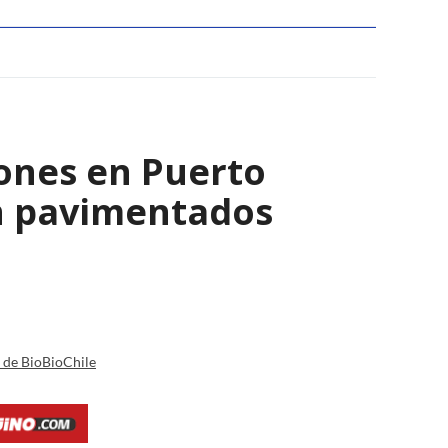
lones en Puerto
n pavimentados
a de BioBioChile