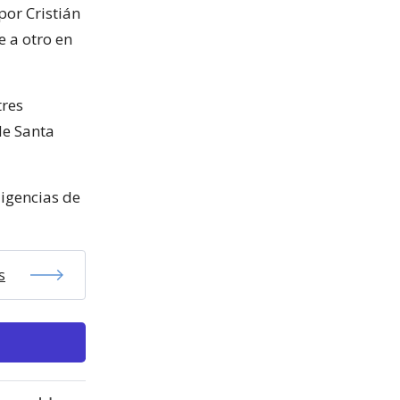
por Cristián
e a otro en
tres
de Santa
ligencias de
s