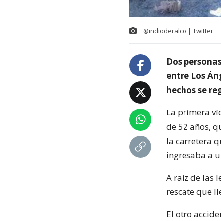
@indioderalco | Twitter
Dos personas 
entre Los Án
hechos se re
La primera ví
de 52 años, q
la carretera 
ingresaba a u
A raíz de las 
rescate que ll
El otro accid