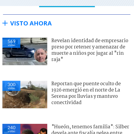
VISTO AHORA
Revelan identidad de empresario
569
visitas
preso por retener y amenazar de
muerte a niños por jugar al "rin
raja"
Reportan que puente oculto de
300
visitas
1926 emergió en el norte de La
Serena por lluvias y mantuvo
conectividad
"Hueón, tenemos familia": Silber
240
visitas
devela ante fiscalía pelea entre